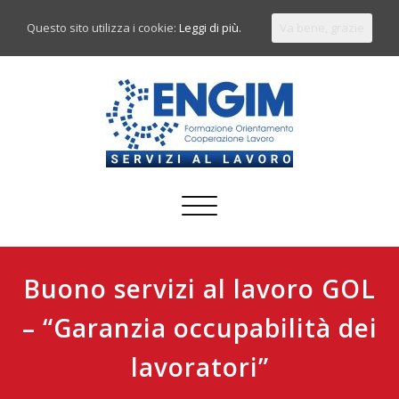
Questo sito utilizza i cookie:
Leggi di più.
Va bene, grazie
Commuta
navigazione
Buono servizi al lavoro GOL
– “Garanzia occupabilità dei
lavoratori”