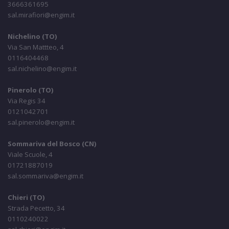
3666361695
sal.mirafiori@engim.it
Nichelino (TO)
Via San Mattteo, 4
0116404468
sal.nichelino@engim.it
Pinerolo (TO)
Via Regis 34
0121042701
sal.pinerolo@engim.it
Sommariva del Bosco (CN)
Viale Scuole, 4
01721887019
sal.sommariva@engim.it
Chieri (TO)
Strada Pecetto, 34
0110240022