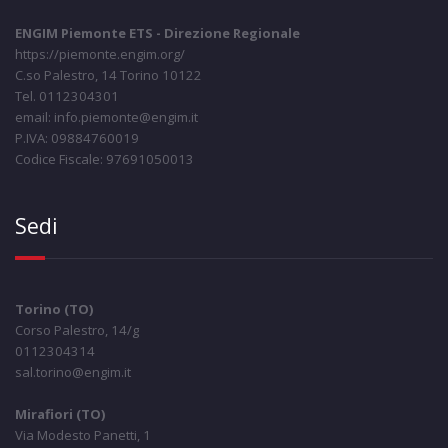
ENGIM Piemonte ETS - Direzione Regionale
https://piemonte.engim.org/
C.so Palestro, 14 Torino 10122
Tel. 0112304301
email: info.piemonte@engim.it
P.IVA: 09884760019
Codice Fiscale: 97691050013
Sedi
Torino (TO)
Corso Palestro, 14/g
0112304314
sal.torino@engim.it
Mirafiori (TO)
Via Modesto Panetti, 1