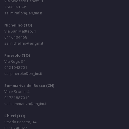
Via Modesto Panetti, 1
3666361695
sal.mirafiori@engim.it
Nichelino (TO)
Via San Mattteo, 4
0116404468
sal.nichelino@engim.it
Pinerolo (TO)
Via Regis 34
0121042701
sal.pinerolo@engim.it
Sommariva del Bosco (CN)
Viale Scuole, 4
01721887019
sal.sommariva@engim.it
Chieri (TO)
Strada Pecetto, 34
0110240022