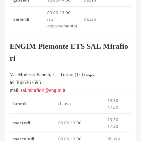
giovedì
10.00-14.00
chiuso
09.00-13.00
venerdì
(su
chiuso
appuntamento)
ENGIM Piemonte
ETS
SAL Mirafio
ri
Via Modesto Panetti, 1 – Torino (TO)
mappa
tel 3666361695
mail:
sal.mirafiori@engim.it
13.30-
lunedì
chiuso
17.30
13.30-
martedì
09.00-13.00
17.30
mercoledì
09.00-13.00
chiuso