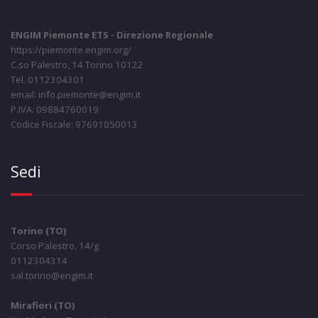
ENGIM Piemonte ETS - Direzione Regionale
https://piemonte.engim.org/
C.so Palestro, 14 Torino 10122
Tel. 0112304301
email: info.piemonte@engim.it
P.IVA: 09884760019
Codice Fiscale: 97691050013
Sedi
Torino (TO)
Corso Palestro, 14/g
0112304314
sal.torino@engim.it
Mirafiori (TO)