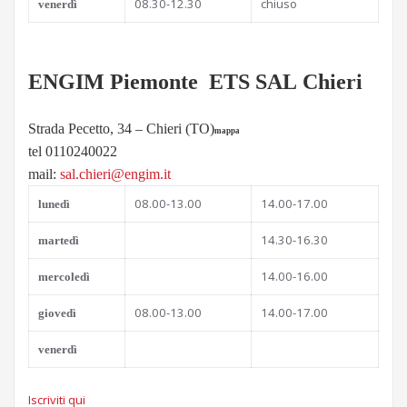
08.30-12.30
chiuso
venerdì
ENGIM Piemonte ETS SAL Chieri
Strada Pecetto, 34 – Chieri (TO)
mappa
tel 0110240022
mail:
sal.chieri@engim.it
08.00-13.00
14.00-17.00
l
unedì
14.30-16.30
martedì
14.00-16.00
mercoledì
08.00-13.00
14.00-17.00
giovedì
venerdì
Iscriviti qui