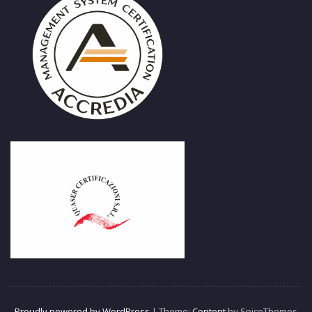
Proudly powered by WordPress
| Theme:
Content
by SpiceThemes