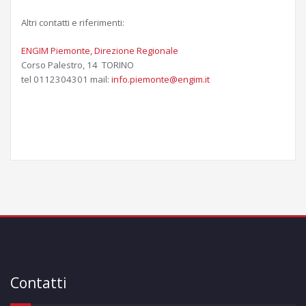
Altri contatti e riferimenti:
ENGIM Piemonte, Direzione Regionale
Corso Palestro, 14 TORINO
tel 0112304301 mail:
info.piemonte@engim.it
Contatti