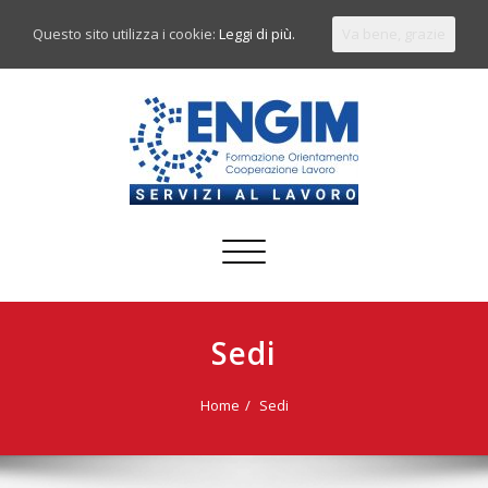
Questo sito utilizza i cookie:
Leggi di più.
Va bene, grazie
Commuta
navigazione
Sedi
Home
Sedi