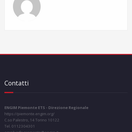
Contatti
ENGIM Piemonte ETS - Direzione Regionale
https://piemonte.engim.org/
C.so Palestro, 14 Torino 10122
Tel. 0112304301