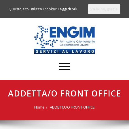
Questo sito utilizza i cookie:
Leggi di più.
Va bene, grazie
Commuta
navigazione
ADDETTA/O FRONT OFFICE
Home
ADDETTA/O FRONT OFFICE