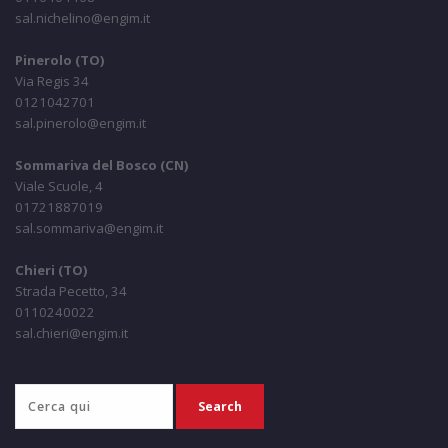
sal.nichelino@engim.it
Pinerolo (TO)
Via Regis 34
0121042701
sal.pinerolo@engim.it
Sommariva del Bosco (CN)
Viale Scuole, 4
01721887019
sal.sommariva@engim.it
Chieri (TO)
Strada Pecetto, 34
0110240022
sal.chieri@engim.it