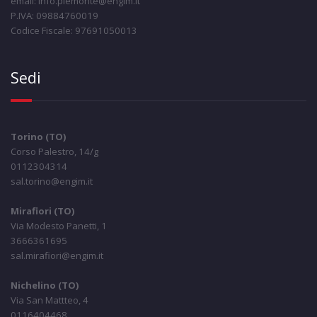
email: info.piemonte@engim.it
P.IVA: 09884760019
Codice Fiscale: 97691050013
Sedi
Torino (TO)
Corso Palestro, 14/g
0112304314
sal.torino@engim.it
Mirafiori (TO)
Via Modesto Panetti, 1
3666361695
sal.mirafiori@engim.it
Nichelino (TO)
Via San Mattteo, 4
0116404468