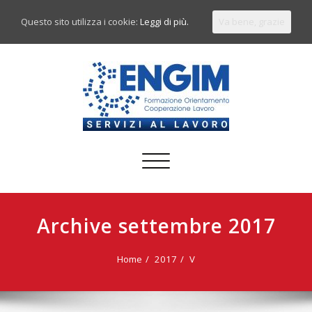
Questo sito utilizza i cookie:
Leggi di più.
Va bene, grazie
Commuta
navigazione
Archive settembre 2017
Home
2017
V