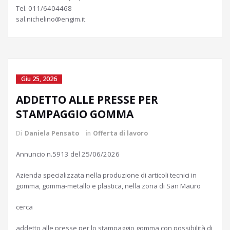
Tel. 011/6404468
sal.nichelino@engim.it
Giu 25, 2026
ADDETTO ALLE PRESSE PER
STAMPAGGIO GOMMA
Di
Daniela Pensato
in
Offerta di lavoro
Annuncio n.5913 del 25/06/2026
Azienda specializzata nella produzione di articoli tecnici in
gomma, gomma-metallo e plastica, nella zona di San Mauro
cerca
addetto alle presse per lo stampaggio gomma con possibilità di