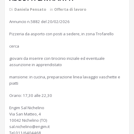
Di
Daniela Pensato
in
Offerta di lavoro
Annuncio n.5882 del 20/02/2026
Pizzeria da asporto con posti a sedere, in zona Trofarello
cerca
giovani da inserire con tirocinio iniziale ed eventuale
assunzione in apprendistato
mansione: in cucina, preparazione linea lavaggio vaschette e
piatti
Orario: 17,30 alle 22,30
Engim Sal Nichelino
Via San Matteo, 4
10042 Nichelino (TO)
sal.nichelino@engim.it
Tel.011/6404468