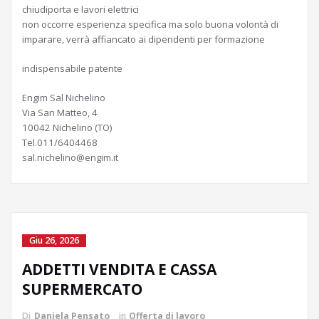
chiudiporta e lavori elettrici
non occorre esperienza specifica ma solo buona volontà di
imparare, verrà affiancato ai dipendenti per formazione
indispensabile patente
Engim Sal Nichelino
Via San Matteo, 4
10042 Nichelino (TO)
Tel.011/6404468
sal.nichelino@engim.it
Giu 26, 2026
ADDETTI VENDITA E CASSA
SUPERMERCATO
Di
Daniela Pensato
in
Offerta di lavoro