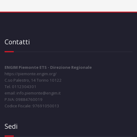
Contatti
ENGIM Piemonte ETS - Direzione Regionale
https://piemonte.engim.org/
C.so Palestro, 14 Torino 10122
Tel. 0112304301
email: info.piemonte@engim.it
P.IVA: 09884760019
Codice Fiscale: 97691050013
Sedi