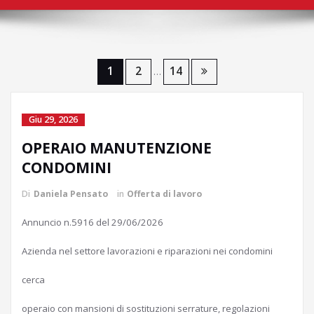
Navigazione
1
2
14
…
articoli
Giu 29, 2026
OPERAIO MANUTENZIONE
CONDOMINI
Di
Daniela Pensato
in
Offerta di lavoro
Annuncio n.5916 del 29/06/2026
Azienda nel settore lavorazioni e riparazioni nei condomini
cerca
operaio con mansioni di sostituzioni serrature, regolazioni