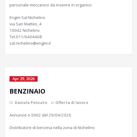
personale meccanico da inserire in organico
Engim Sal Nichelino
via San Matteo, 4
10042 Nichelino
Tel.011/6404468
sal.nichelino@engim.it
Apr 29, 2026
BENZINAIO
Di
Daniela Pensato
in
Offerta di lavoro
Annuncio n.5902 del 29/04/2026
Distributore di benzina nella zona di Nichelino