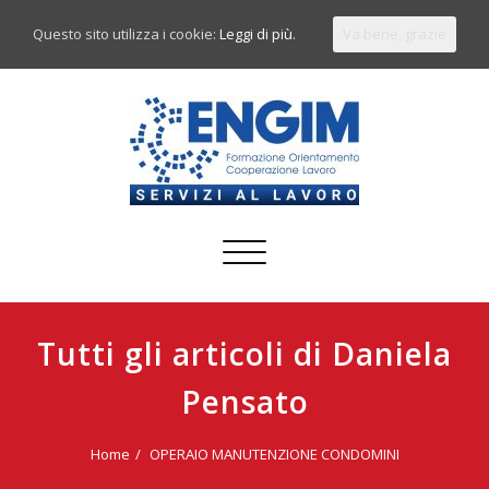
Questo sito utilizza i cookie:
Leggi di più.
Va bene, grazie
Commuta
navigazione
Tutti gli articoli di Daniela
Pensato
Home
OPERAIO MANUTENZIONE CONDOMINI