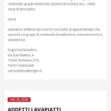
continuità, gruppi elettronici, stazioni di ricarica, ecc…,nella
zona di Moncalieri
cerca
operatore elettrico da inserire con tratto di apprendistato che
opererà sui gruppi di continuità (installazione, manutenzione e
assistenza)
Engim Sal Nichelino
Via San Matteo, 4
10042 Nichelino (TO)
Tel.011/6404468
sal.nichelino@engim.it
Feb 20, 2026
ADDETTI LAVAPIATTI