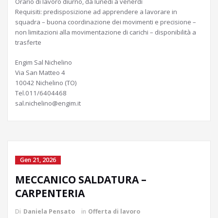
Orario di lavoro diurno, da lunedì a venerdì
Requisiti: predisposizione ad apprendere a lavorare in
squadra – buona coordinazione dei movimenti e precisione –
non limitazioni alla movimentazione di carichi – disponibilità a
trasferte
Engim Sal Nichelino
Via San Matteo 4
10042 Nichelino (TO)
Tel.011/6404468
sal.nichelino@engim.it
Gen 21, 2026
MECCANICO SALDATURA –
CARPENTERIA
Di
Daniela Pensato
in
Offerta di lavoro