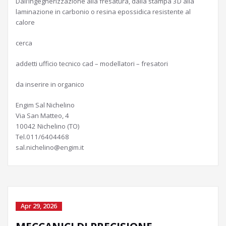
Dall’ingegnerizzazione alla fresatura, dalla stampa 3D alla
laminazione in carbonio o resina epossidica resistente al
calore
cerca
addetti ufficio tecnico cad – modellatori – fresatori
da inserire in organico
Engim Sal Nichelino
Via San Matteo, 4
10042 Nichelino (TO)
Tel.011/6404468
sal.nichelino@engim.it
Apr 29, 2026