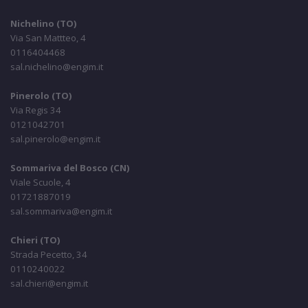
Nichelino (TO)
Via San Mattteo, 4
0116404468
sal.nichelino@engim.it
Pinerolo (TO)
Via Regis 34
0121042701
sal.pinerolo@engim.it
Sommariva del Bosco (CN)
Viale Scuole, 4
01721887019
sal.sommariva@engim.it
Chieri (TO)
Strada Pecetto, 34
0110240022
sal.chieri@engim.it