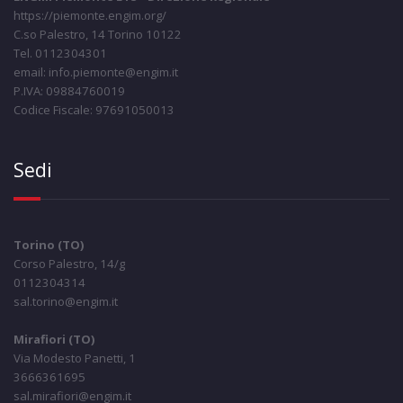
https://piemonte.engim.org/
C.so Palestro, 14 Torino 10122
Tel. 0112304301
email: info.piemonte@engim.it
P.IVA: 09884760019
Codice Fiscale: 97691050013
Sedi
Torino (TO)
Corso Palestro, 14/g
0112304314
sal.torino@engim.it
Mirafiori (TO)
Via Modesto Panetti, 1
3666361695
sal.mirafiori@engim.it