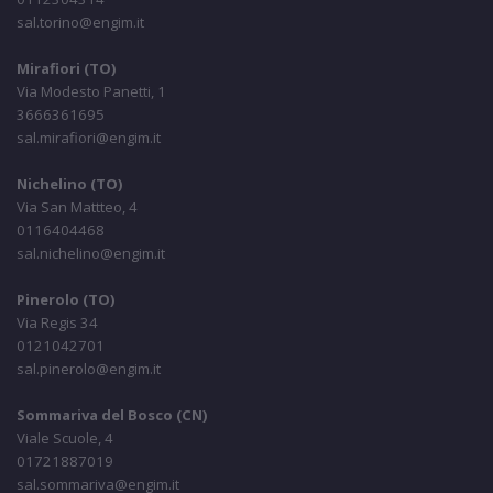
sal.torino@engim.it
Mirafiori (TO)
Via Modesto Panetti, 1
3666361695
sal.mirafiori@engim.it
Nichelino (TO)
Via San Mattteo, 4
0116404468
sal.nichelino@engim.it
Pinerolo (TO)
Via Regis 34
0121042701
sal.pinerolo@engim.it
Sommariva del Bosco (CN)
Viale Scuole, 4
01721887019
sal.sommariva@engim.it