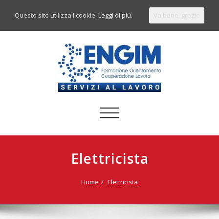
Questo sito utilizza i cookie:
Leggi di più.
Va bene, grazie
Commuta
navigazione
Elettricista
Home
Elettricista