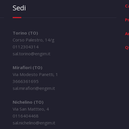
Sedi
C
P
Torino (TO)
A
Corso Palestro, 14/g
0112304314
Q
sal.torino@engim.it
Mirafiori (TO)
Via Modesto Panetti, 1
3666361695
sal.mirafiori@engim.it
Nichelino (TO)
Via San Mattteo, 4
0116404468
sal.nichelino@engim.it