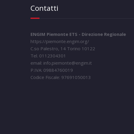
Contatti
ENGIM Piemonte ETS - Direzione Regionale
https://piemonte.engim.org/
C.so Palestro, 14 Torino 10122
Tel. 0112304301
email: info.piemonte@engim.it
P.IVA: 09884760019
Codice Fiscale: 97691050013