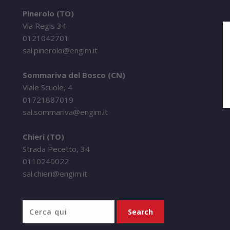
Pinerolo (TO)
Via Regis 34
0121042701
sal.pinerolo@engim.it
Sommariva del Bosco (CN)
Viale Scuole, 4
01721887019
sal.sommariva@engim.it
Chieri (TO)
Strada Pecetto, 34
0110240022
sal.chieri@engim.it