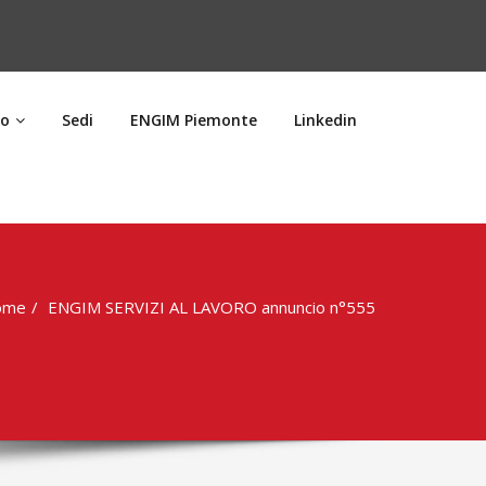
ro
Sedi
ENGIM Piemonte
Linkedin
ome
ENGIM SERVIZI AL LAVORO annuncio n°555