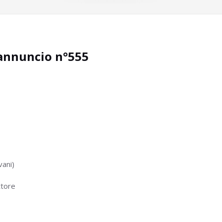
annuncio n°555
vani)
ttore