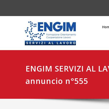
Ho
ENGIM SERVIZI AL L
annuncio n°555