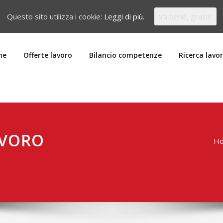
Questo sito utilizza i cookie:
Leggi di più.
Va bene, grazie
me
Offerte lavoro
Bilancio competenze
Ricerca lavo
AVORO
H