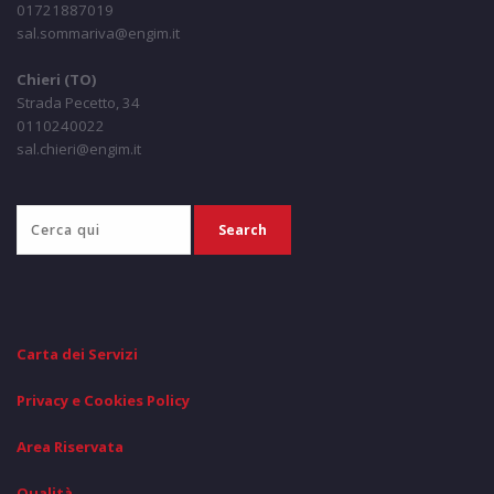
01721887019
sal.sommariva@engim.it
Chieri (TO)
Strada Pecetto, 34
0110240022
sal.chieri@engim.it
Carta dei Servizi
Privacy e Cookies Policy
Area Riservata
Qualità