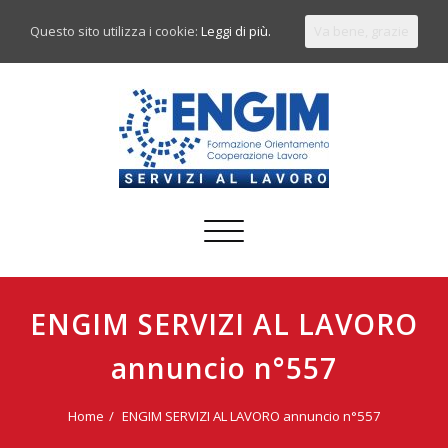
Questo sito utilizza i cookie:
Leggi di più.
Va bene, grazie
Commuta
navigazione
ENGIM SERVIZI AL LAVORO
annuncio n°557
Home
ENGIM SERVIZI AL LAVORO annuncio n°557