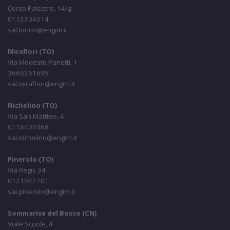
Corso Palestro, 14/g
0112304314
sal.torino@engim.it
Mirafiori (TO)
Via Modesto Panetti, 1
3666361695
sal.mirafiori@engim.it
Nichelino (TO)
Via San Mattteo, 4
0116404468
sal.nichelino@engim.it
Pinerolo (TO)
Via Regis 34
0121042701
sal.pinerolo@engim.it
Sommariva del Bosco (CN)
Viale Scuole, 4