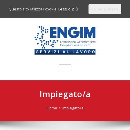
Questo sito utilizza i cookie:
Leggi di più.
Va bene, grazie
Commuta
navigazione
Impiegato/a
Home
Impiegato/a