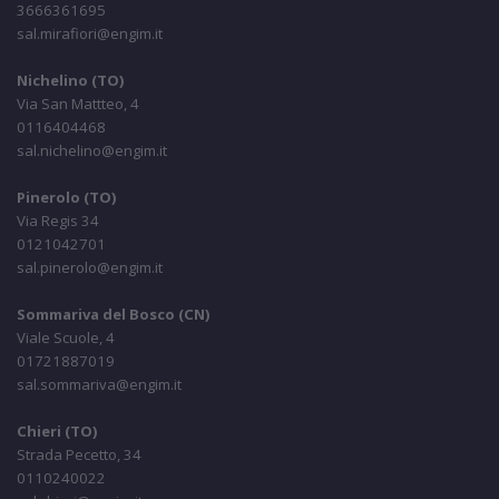
3666361695
sal.mirafiori@engim.it
Nichelino (TO)
Via San Mattteo, 4
0116404468
sal.nichelino@engim.it
Pinerolo (TO)
Via Regis 34
0121042701
sal.pinerolo@engim.it
Sommariva del Bosco (CN)
Viale Scuole, 4
01721887019
sal.sommariva@engim.it
Chieri (TO)
Strada Pecetto, 34
0110240022