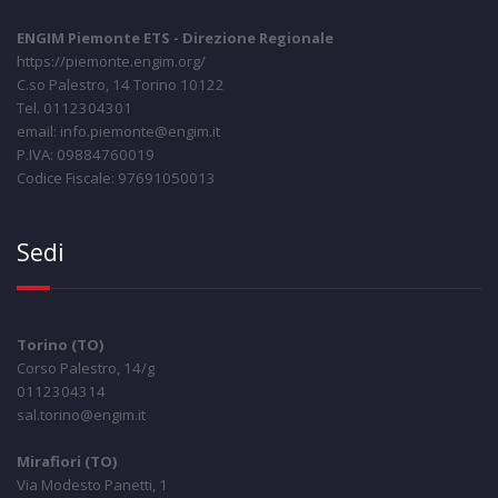
ENGIM Piemonte ETS - Direzione Regionale
https://piemonte.engim.org/
C.so Palestro, 14 Torino 10122
Tel. 0112304301
email: info.piemonte@engim.it
P.IVA: 09884760019
Codice Fiscale: 97691050013
Sedi
Torino (TO)
Corso Palestro, 14/g
0112304314
sal.torino@engim.it
Mirafiori (TO)
Via Modesto Panetti, 1