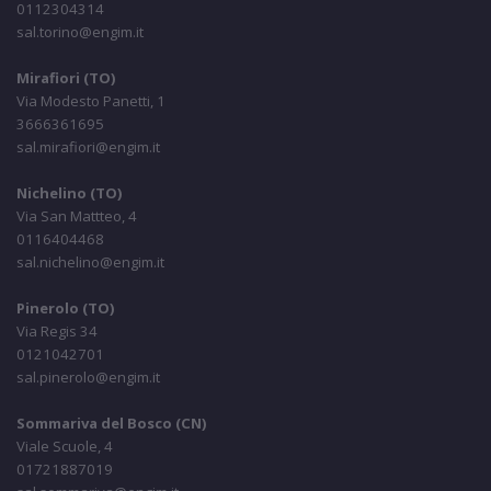
0112304314
sal.torino@engim.it
Mirafiori (TO)
Via Modesto Panetti, 1
3666361695
sal.mirafiori@engim.it
Nichelino (TO)
Via San Mattteo, 4
0116404468
sal.nichelino@engim.it
Pinerolo (TO)
Via Regis 34
0121042701
sal.pinerolo@engim.it
Sommariva del Bosco (CN)
Viale Scuole, 4
01721887019