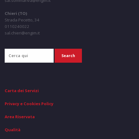
sal.sommariva@engim.it
Chieri (TO)
Strada Pecetto, 34
0110240022
sal.chieri@engim.it
Carta dei Servizi
Privacy e Cookies Policy
Area Riservata
Qualità