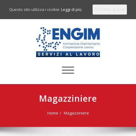
Questo sito utilizza i cookie:
Leggi di più.
Va bene, grazie
Commuta
navigazione
Magazziniere
Home
Magazziniere