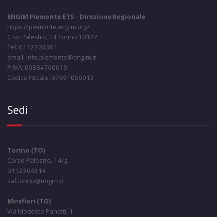
ENGIM Piemonte ETS - Direzione Regionale
https://piemonte.engim.org/
C.so Palestro, 14 Torino 10122
Tel. 0112304301
email: info.piemonte@engim.it
P.IVA: 09884760019
Codice Fiscale: 97691050013
Sedi
Torino (TO)
Corso Palestro, 14/g
0112304314
sal.torino@engim.it
Mirafiori (TO)
Via Modesto Panetti, 1