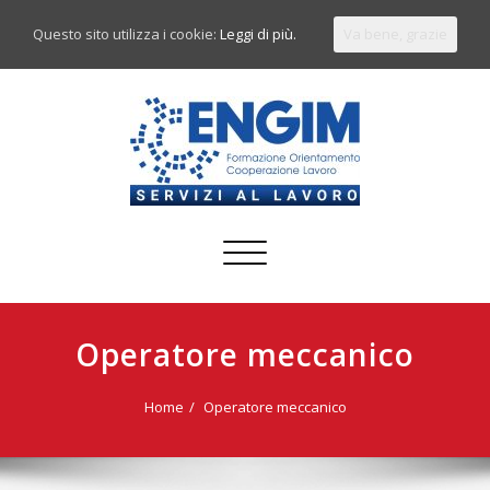
Questo sito utilizza i cookie:
Leggi di più.
Va bene, grazie
Commuta
navigazione
Operatore meccanico
Home
Operatore meccanico