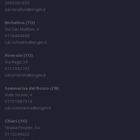
3666361695
sal.mirafiori@engim.it
Nichelino (TO)
Via San Mattteo, 4
0116404468
sal.nichelino@engim.it
Pinerolo (TO)
Via Regis 34
0121042701
sal.pinerolo@engim.it
Sommariva del Bosco (CN)
Viale Scuole, 4
01721887019
sal.sommariva@engim.it
Chieri (TO)
Strada Pecetto, 34
0110240022