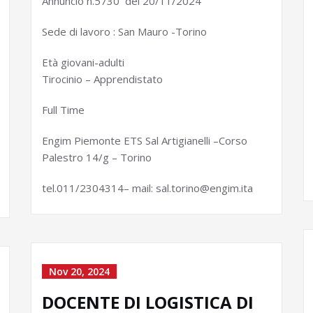
Annuncio n.5730 del 20/11/2024
Sede di lavoro : San Mauro -Torino
Età giovani-adulti
Tirocinio – Apprendistato
Full Time
Engim Piemonte ETS Sal Artigianelli –Corso
Palestro 14/g – Torino
tel.011/2304314– mail: sal.torino@engim.ita
Nov 20, 2024
DOCENTE DI LOGISTICA DI