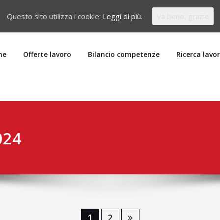
Questo sito utilizza i cookie:
Leggi di più.
Va bene, grazie
me
Offerte lavoro
Bilancio competenze
Ricerca lavo
024
1
2