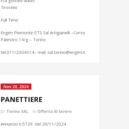
Età giovani-adulti
Tirocinio
Full Time
Engim Piemonte ETS Sal Artigianelli –Corso
Palestro 14/g – Torino
tel.011/2304314– mail: sal.torino@engim.it
Nov 20, 2024
PANETTIERE
Di
Torino SAL
in
Offerta di lavoro
Annuncio n.5729 del 20/11/2024