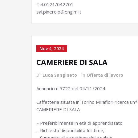
Tel.0121/042701
sal.pinerolo@engim.it
Nov 4, 2024
CAMERIERE DI SALA
Di
Luca Sangineto
in
Offerta di lavoro
Annuncio n.5722 del 04/11/2024
Caffetteria situata in Torino Mirafiori ricerca un*
CAMERIERE DI SALA
– Preferibilmente in età di apprendistato;
– Richiesta disponibilità full time;
– Supporto alla gestione della sala e