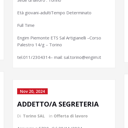
Sede di lavoro : Torino
Età giovani-adultiTempo Determinato
Full Time
Engim Piemonte ETS Sal Artigianelli –Corso
Palestro 14/g – Torino
tel.011/2304314– mail: sal.torino@engim.it
Nov 20, 2024
ADDETTO/A SEGRETERIA
Di
Torino SAL
in
Offerta di lavoro