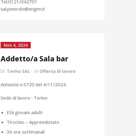
Tel.0121/042701
sal.pinerolo@engim.it
Nov 4, 2024
Addetto/a Sala bar
Di
Torino SAL
in
Offerta di lavoro
Annuncio n.5720 del 4/11/2024
Sede di lavoro : Torino
Età giovani-adulti
Tirocinio – Apprendistato
36 ore settimanali