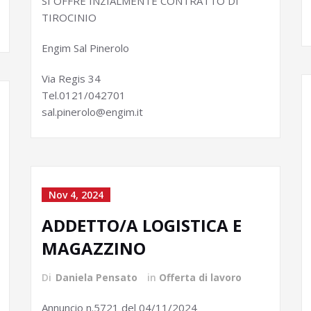
SI OFFRE INZIALMENTE CONTRATTO DI
TIROCINIO
Engim Sal Pinerolo
Via Regis 34
Tel.0121/042701
sal.pinerolo@engim.it
Nov 4, 2024
ADDETTO/A LOGISTICA E
MAGAZZINO
Di
Daniela Pensato
in
Offerta di lavoro
Annuncio n.5721 del 04/11/2024