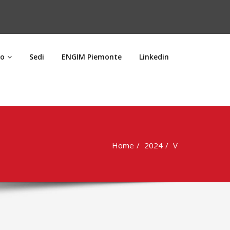
ro
Sedi
ENGIM Piemonte
Linkedin
Home
2024
V