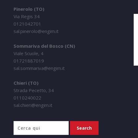
Pinerolo (TO)
Via Regis 34
0121042701
sal.pinerolo@engim.it
Sommariva del Bosco (CN)
Viale Scuole, 4
01721887019
sal.sommariva@engim.it
Chieri (TO)
Strada Pecetto, 34
0110240022
sal.chieri@engim.it