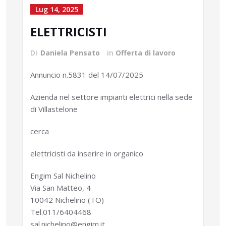
Lug 14, 2025
ELETTRICISTI
Di
Daniela Pensato
in
Offerta di lavoro
Annuncio n.5831 del 14/07/2025
Azienda nel settore impianti elettrici nella sede
di Villastelone
cerca
elettricisti da inserire in organico
Engim Sal Nichelino
Via San Matteo, 4
10042 Nichelino (TO)
Tel.011/6404468
sal.nichelino@engim.it