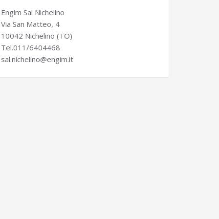
Engim Sal Nichelino
Via San Matteo, 4
10042 Nichelino (TO)
Tel.011/6404468
sal.nichelino@engim.it