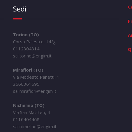
Sedi
C
P
Torino (TO)
A
Corso Palestro, 14/g
0112304314
Q
sal.torino@engim.it
Mirafiori (TO)
Via Modesto Panetti, 1
3666361695
sal.mirafiori@engim.it
Nichelino (TO)
Via San Mattteo, 4
0116404468
sal.nichelino@engim.it