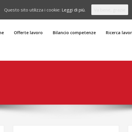
Questo sito utilizza i cookie:
Leggi di più.
Va bene, grazie
me
Offerte lavoro
Bilancio competenze
Ricerca lavo