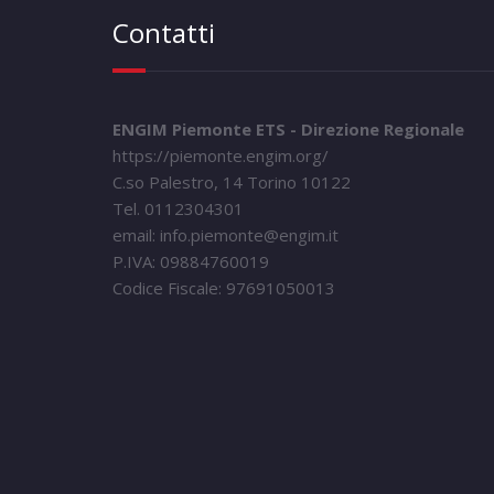
Contatti
ENGIM Piemonte ETS - Direzione Regionale
https://piemonte.engim.org/
C.so Palestro, 14 Torino 10122
Tel. 0112304301
email: info.piemonte@engim.it
P.IVA: 09884760019
Codice Fiscale: 97691050013