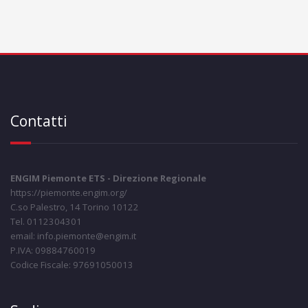
Contatti
ENGIM Piemonte ETS - Direzione Regionale
https://piemonte.engim.org/
C.so Palestro, 14 Torino 10122
Tel. 0112304301
email: info.piemonte@engim.it
P.IVA: 09884760019
Codice Fiscale: 97691050013