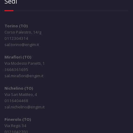
Sedi
Torino (TO)
Corso Palestro, 14/g
0112304314
sal.torino@engim.it
Mirafiori (TO)
Via Modesto Panetti, 1
3666361695
sal.mirafiori@engim.it
Nichelino (TO)
Via San Mattteo, 4
0116404468
sal.nichelino@engim.it
Pinerolo (TO)
Via Regis 34
0121042701