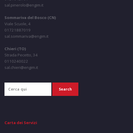
sal.pinerolo@engim.it
Sommariva del Bosco (CN)
Viale Scuole, 4
01721887019
sal.sommariva@engim.it
Chieri (TO)
Strada Pecetto, 34
0110240022
sal.chieri@engim.it
Carta dei Servizi